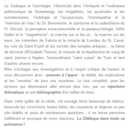
Le Zodiaque et l’astrologie, l’électricité dans l’Antiquité et l’ordinateur
préhistorique de Stonehenge, les mégalithes, les pyramides et les
extraterrestres, l’iridologie et l’acupuncture, l’homéopathie et la
“mémoire de l’eau” du Dr. Benveniste, le spiritisme et la radiesthésie du
Pr. Rocard, la perception extra-sensorielle et la parapsychologie, l'effet
Geller et le "magnétisme", la marche sur le feu et... la marche sur les
eaux, les colombes de Fatima et le miracle de Lourdes du Dr. Carrel,
les voix du Saint Esprit et les secrets des temples antiques... la thèse
de doctorat d'Elizabeth Teissier, le miracle de la liquéfaction du sang de
saint Janvier à Naples, l'extraordinaire "saint suaire" de Turin et tant
d’autres choses encore...
Rien n’échappe aux investigations et à l’esprit critique de l’auteur et
nous découvrons ainsi -
preuves à l’appui
- la réalité, les explications
et les “recettes” de tous ces mystères. Le tout complété, pour les
lecteurs qui désireraient aller encore plus loin, par un
répertoire
thématique
et une
bibliographie
d'un millier de titres.
Dans cette quête de la vérité, cet ouvrage brise beaucoup de tabous,
bouscule les convictions toutes faites, les croyances et dogmes un peu
vite établis et pose de nombreuses questions ; il ne laisse personne
indifférent et provoque de vives réactions.
La Zététique dans toute sa
puissance !